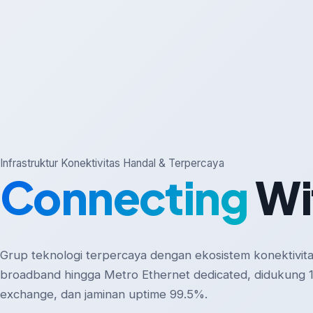
Infrastruktur Konektivitas Handal & Terpercaya
Connecting
Wi
Grup teknologi terpercaya dengan ekosistem konektivitas
broadband hingga Metro Ethernet dedicated, didukung 11
exchange, dan jaminan uptime 99.5%.