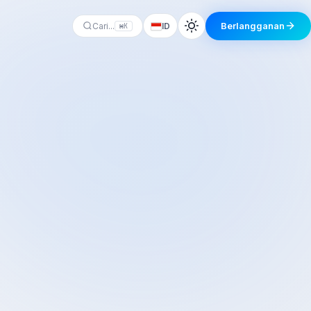
Cari...
ID
Berlangganan
⌘K